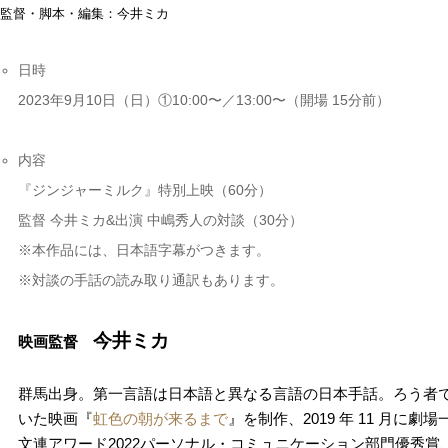
監督・脚本・編集：今井ミカ
日時
2023年9月10日（日）①10:00〜／13:00〜（開場 15分前）
内容
『ジンジャーミルク』特別上映（60分）
監督 今井ミカ&出演 中嶋秀人の対談（30分）
※本作品には、日本語字幕がつきます。
※対談の手話の読み取り通訳もあります。
今井ミカ
映画監督
群馬出身。第一言語は日本語と異なる言語の日本手話。ろう者でノン
いた映画『
虹色の朝が来るまで
』を制作、2019 年 11 月に
文連アワード2022パーソナル・コミュニケーション部門優秀賞、第2