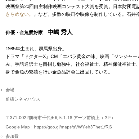
映画祭第20回自主制作映画コンテスト大賞を受賞。日本財団電
きらめない。
』など、多数の映画や映像を制作している。石井
中嶋 秀人
俳優・金魚愛好家
1985年生まれ、群馬県出身。
ドラマ「ドクターX」CM「エバラ黄金の味」映画「ジンジャー
み、手話通訳士を目指し勉強中。社会福祉士、精神保健福祉士
身で金魚の繁殖を行い金魚品評会に出品している。
会場
前橋シネマハウス
〒371-0022前橋市千代田町5-1-16 アーツ前橋上（３F）
Google Map：https://goo.gl/maps/sVWYieh3Thet1fRj6
参加費