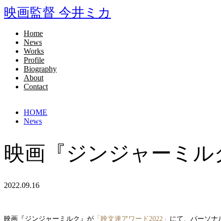
映画監督 今井ミカ
Home
News
Works
Profile
Biography
About
Contact
HOME
News
映画『ジンジャーミルク
2022.09.16
映画『ジンジャーミルク』が
「映文連アワード2022」
にて、パーソナ