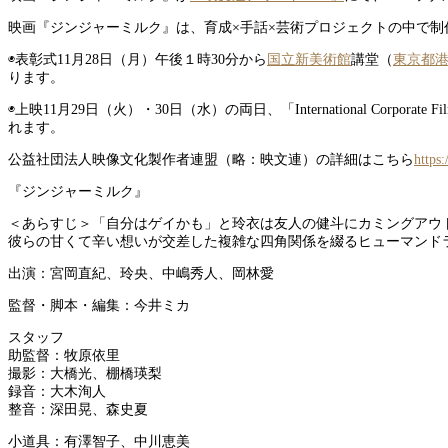
映画『ジンジャーミルク』は、育成×手話×芸術プロジェクトの中で
◉表彰式11月28日（月）午後１時30分から
国立新美術館
講堂（
東京都港区
ります。
◉上映11月29日（火）・30日（水）の両日、「International Corpora
れます。
公益社団法人映像文化製作者連盟（略：映文連）の詳細はこちら
https
『ジンジャーミルク』
＜あらすじ＞「自分はゲイかも」と玲衣は友人の健斗にカミングアウト
彼らの甘くて辛い想いが交差した複雑な四角関係を綴るヒューマンド
出演：宮岡直紀、玲央、中嶋秀人、岡林愛
監督・脚本・編集：今井ミカ
スタッフ
助監督：牧原依里
撮影：大橋光、棚橋瑛梨
録音：大木洵人
整音：深田晃、森史夏
小道具：有澤智子、中川恵美