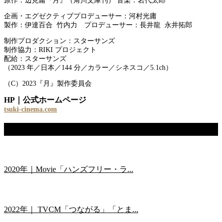
原作：辺見庸『月』（角川文庫刊） 音楽：岩代太郎
企画・エグゼクティブプロデューサー：河村光庸
製作：伊達百合 竹内力 プロデューサー：長井龍 永井拓郎
制作プロダクション：スターサンズ
制作協力：RIKI プロジェクト
配給：スターサンズ
（2023 年／日本／144 分／カラー／シネスコ／5.1ch）
（C）2023『月』製作委員会
HP｜公式ホームページ
tsuki-cinema.com
関連記事
2020年｜Movie「ハンズフリー・ラ...
2022年｜ TVCM「つながる」「とま...