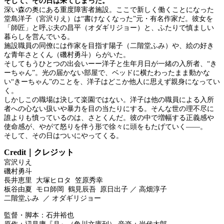
そして、その日は来てしまった。
深い森の奥にある重度障害者施設。ここで新しく働くことになった
堂島洋子（宮沢りえ）は“書けなくなった”元・有名作家だ。彼女を
「師匠」と呼ぶ夫の昌平（オダギリジョー）と、ふたりで慎ましい
暮らしを営んでいる。
施設職員の同僚には作家を目指す陽子（二階堂ふみ）や、絵の好き
な青年さとくん（磯村勇斗）らがいた。
そしてもうひとつの出会いーー洋子と生年月日が一緒の入所者、“き
ーちゃん”。光の届かない部屋で、ベッドに横たわったまま動かな
い“きーちゃん”のことを、洋子はどこか他人に思えず親身になってい
く。
しかしこの職場は決して楽園ではない。洋子は他の職員による入所
者への心ない扱いや暴力を目の当たりにする。そんな世の理不尽に
誰よりも憤っているのは、さとくんだ。彼の中で増幅する正義感や
使命感が、やがて怒りを伴う形で徐々に頭をもたげていく――。
そして、その日はついにやってくる。
Credit｜クレジット
宮沢りえ
磯村勇斗
長井恵里 大塚ヒロタ 笠原秀幸
板谷由夏 モロ師岡 鶴見辰吾 原日出子 ／ 高畑淳子
二階堂ふみ ／ オダギリジョー
監督・脚本：石井裕也