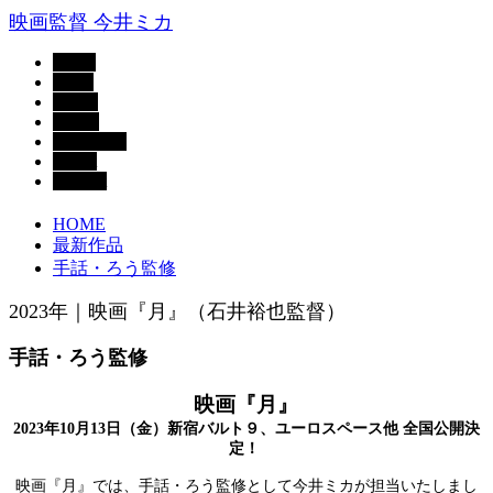
映画監督 今井ミカ
Home
News
Works
Profile
Biography
About
Contact
HOME
最新作品
手話・ろう監修
2023年｜映画『月』（石井裕也監督）
手話・ろう監修
映画『月』
2023年10月13日（金）新宿バルト９、ユーロスペース他 全国公開決
定！
映画『月』では、手話・ろう監修として今井ミカが担当いたしまし