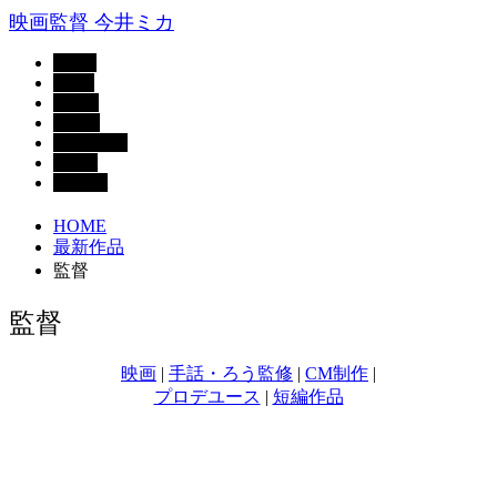
映画監督 今井ミカ
Home
News
Works
Profile
Biography
About
Contact
HOME
最新作品
監督
監督
映画
|
手話・ろう監修
|
CM制作
|
プロデユース
|
短編作品